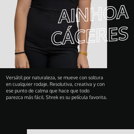
AI
N
H
O
A
C
Á
C
E
R
E
S
Versátil por naturaleza, se mueve con soltura
en cualquier rodaje. Resolutiva, creativa y con
ese punto de calma que hace que todo
parezca más fácil. Shrek es su película favorita.