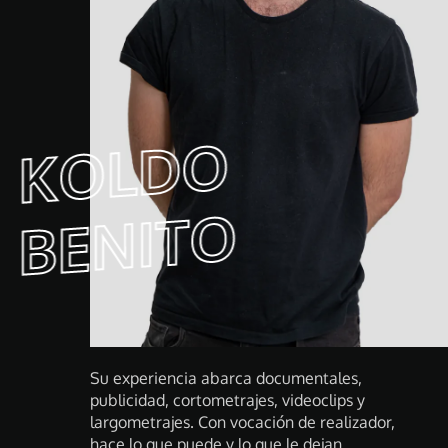
K
O
L
D
O
B
E
NI
T
O
Su experiencia abarca documentales,
publicidad, cortometrajes, videoclips y
largometrajes. Con vocación de realizador,
hace lo que puede y lo que le dejan.